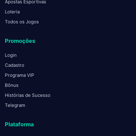
Apostas Esportivas
Loteria
Todos os Jogos
Promoções
Login
Cadastro
Programa VIP
Bônus
Histórias de Sucesso
Telegram
Plataforma