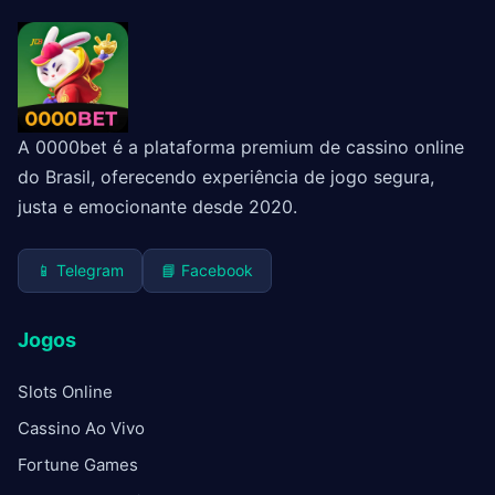
A 0000bet é a plataforma premium de cassino online
do Brasil, oferecendo experiência de jogo segura,
justa e emocionante desde 2020.
📱 Telegram
📘 Facebook
Jogos
Slots Online
Cassino Ao Vivo
Fortune Games