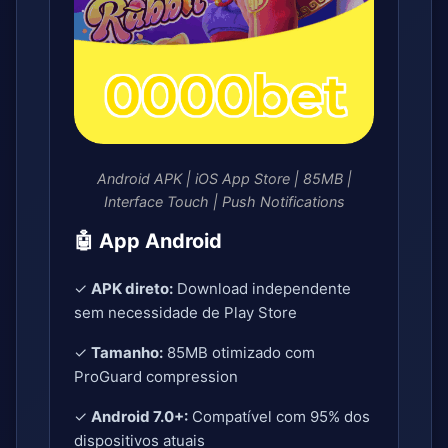
Android APK | iOS App Store | 85MB |
Interface Touch | Push Notifications
🤖 App Android
✓
APK direto:
Download independente
sem necessidade de Play Store
✓
Tamanho:
85MB otimizado com
ProGuard compression
✓
Android 7.0+:
Compatível com 95% dos
dispositivos atuais