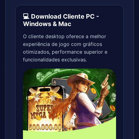
💻 Download Cliente PC -
Windows & Mac
O cliente desktop oferece a melhor
experiência de jogo com gráficos
otimizados, performance superior e
funcionalidades exclusivas.