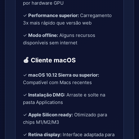
por hardware GPU
✓
Performance superior:
Carregamento
3x mais rápido que versão web
✓
Modo offline:
Alguns recursos
disponíveis sem internet
🍎 Cliente macOS
✓
macOS 10.12 Sierra ou superior:
Compatível com Macs recentes
✓
Instalação DMG:
Arraste e solte na
pasta Applications
✓
Apple Silicon ready:
Otimizado para
chips M1/M2/M3
✓
Retina display:
Interface adaptada para