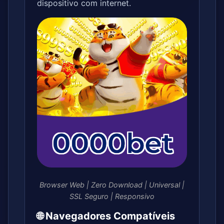
dispositivo com internet.
Browser Web | Zero Download | Universal |
SSL Seguro | Responsivo
🌐 Navegadores Compatíveis