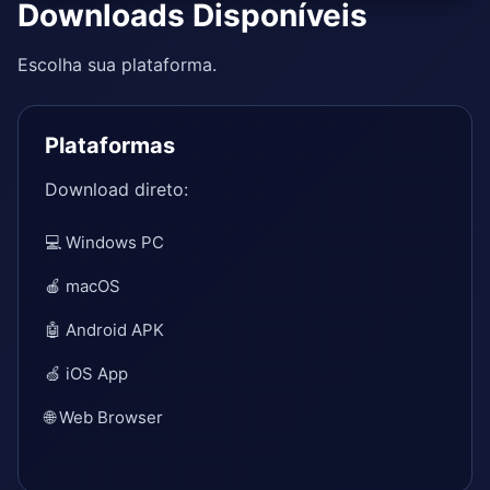
Downloads Disponíveis
Escolha sua plataforma.
Plataformas
Download direto:
💻 Windows PC
🍎 macOS
🤖 Android APK
🍏 iOS App
🌐 Web Browser