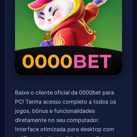
Baixe o cliente oficial da 0000bet para
PC! Tenha acesso completo a todos os
jogos, bônus e funcionalidades
diretamente no seu computador.
Interface otimizada para desktop com