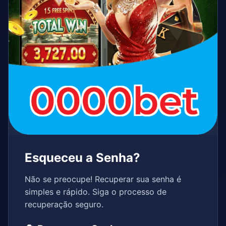
Esqueceu a Senha?
Não se preocupe! Recuperar sua senha é
simples e rápido. Siga o processo de
recuperação seguro.