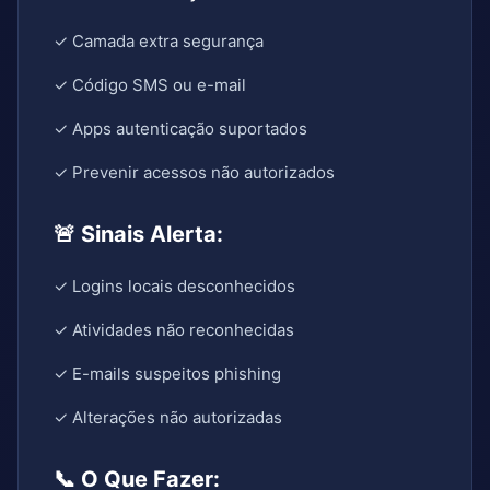
✓ Camada extra segurança
✓ Código SMS ou e-mail
✓ Apps autenticação suportados
✓ Prevenir acessos não autorizados
🚨 Sinais Alerta:
✓ Logins locais desconhecidos
✓ Atividades não reconhecidas
✓ E-mails suspeitos phishing
✓ Alterações não autorizadas
📞 O Que Fazer: