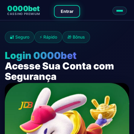
0000bet
Entrar
CASSINO PREMIUM
🔐 Seguro
⚡ Rápido
🎁 Bônus
Login 0000bet
Acesse Sua Conta com
Segurança