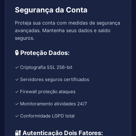
Segurança da Conta
Proteja sua conta com medidas de segurança
avançadas. Mantenha seus dados e saldo
seguros.
🔒 Proteção Dados:
✓ Criptografia SSL 256-bit
✓ Servidores seguros certificados
✓ Firewall proteção ataques
✓ Monitoramento atividades 24/7
✓ Conformidade LGPD total
🔐 Autenticação Dois Fatores: