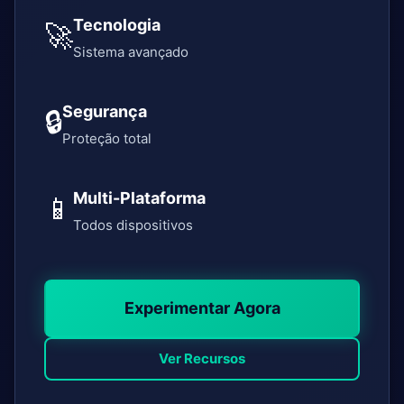
Tecnologia
🚀
Sistema avançado
Segurança
🔒
Proteção total
Multi-Plataforma
📱
Todos dispositivos
Experimentar Agora
Ver Recursos