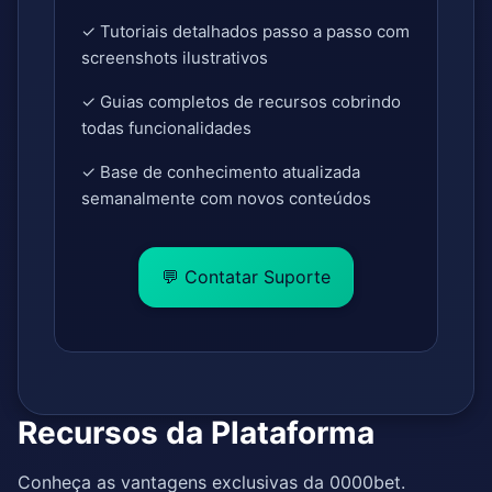
✓ Tutoriais detalhados passo a passo com
screenshots ilustrativos
✓ Guias completos de recursos cobrindo
todas funcionalidades
✓ Base de conhecimento atualizada
semanalmente com novos conteúdos
💬 Contatar Suporte
Recursos da Plataforma
Conheça as vantagens exclusivas da 0000bet.