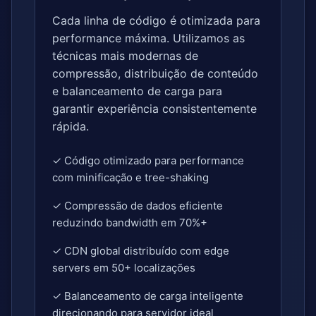
Cada linha de código é otimizada para
performance máxima. Utilizamos as
técnicas mais modernas de
compressão, distribuição de conteúdo
e balanceamento de carga para
garantir experiência consistentemente
rápida.
✓ Código otimizado para performance
com minificação e tree-shaking
✓ Compressão de dados eficiente
reduzindo bandwidth em 70%+
✓ CDN global distribuído com edge
servers em 50+ localizações
✓ Balanceamento de carga inteligente
direcionando para servidor ideal