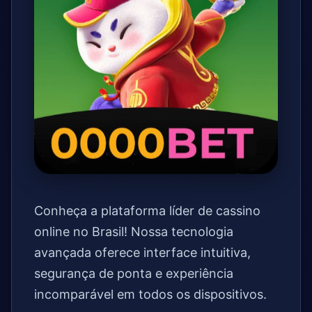
Conheça a plataforma líder de cassino
online no Brasil! Nossa tecnologia
avançada oferece interface intuitiva,
segurança de ponta e experiência
incomparável em todos os dispositivos.