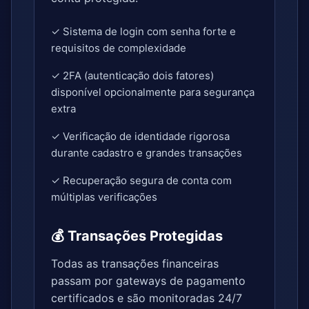
✓ Sistema de login com senha forte e
requisitos de complexidade
✓ 2FA (autenticação dois fatores)
disponível opcionalmente para segurança
extra
✓ Verificação de identidade rigorosa
durante cadastro e grandes transações
✓ Recuperação segura de conta com
múltiplas verificações
💰 Transações Protegidas
Todas as transações financeiras
passam por gateways de pagamento
certificados e são monitoradas 24/7