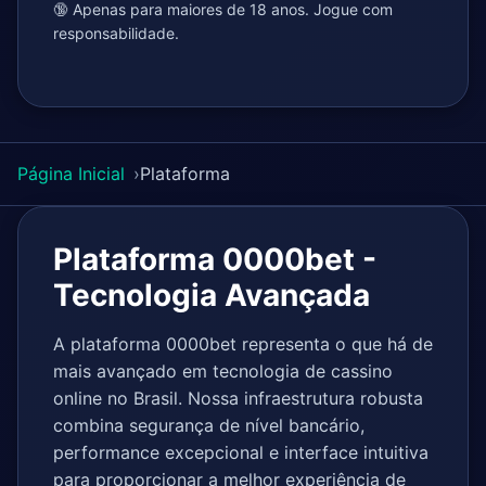
🔞 Apenas para maiores de 18 anos. Jogue com
responsabilidade.
Página Inicial
Plataforma
Plataforma 0000bet -
Tecnologia Avançada
A plataforma 0000bet representa o que há de
mais avançado em tecnologia de cassino
online no Brasil. Nossa infraestrutura robusta
combina segurança de nível bancário,
performance excepcional e interface intuitiva
para proporcionar a melhor experiência de