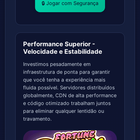
🔒 Jogar com Segurança
Performance Superior -
Velocidade e Estabilidade
Investimos pesadamente em
infraestrutura de ponta para garantir
que você tenha a experiência mais
fluida possível. Servidores distribuídos
globalmente, CDN de alta performance
e código otimizado trabalham juntos
para eliminar qualquer lentidão ou
travamento.