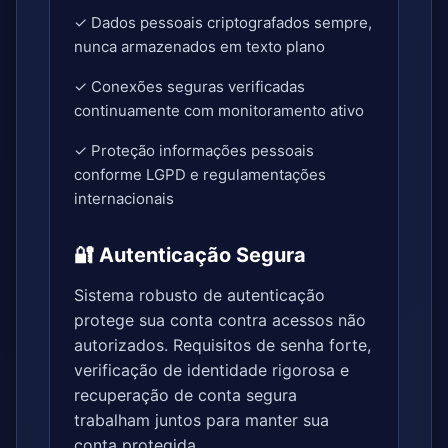
✓ Dados pessoais criptografados sempre,
nunca armazenados em texto plano
✓ Conexões seguras verificadas
continuamente com monitoramento ativo
✓ Proteção informações pessoais
conforme LGPD e regulamentações
internacionais
🔐 Autenticação Segura
Sistema robusto de autenticação
protege sua conta contra acessos não
autorizados. Requisitos de senha forte,
verificação de identidade rigorosa e
recuperação de conta segura
trabalham juntos para manter sua
conta protegida.