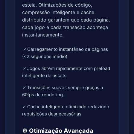
esteja. Otimizações de código,
compressão inteligente e cache
distribuído garantem que cada página,
cada jogo e cada transação aconteça
instantaneamente.
✓ Carregamento instantâneo de páginas
(<2 segundos médio)
✓ Jogos abrem rapidamente com preload
inteligente de assets
✓ Transições suaves sempre graças a
60fps de rendering
✓ Cache inteligente otimizado reduzindo
requisições desnecessárias
⚙️ Otimização Avançada