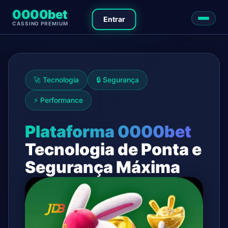
0000bet
Entrar
CASSINO PREMIUM
🚀 Tecnologia
🔒 Segurança
⚡ Performance
Plataforma 0000bet
Tecnologia de Ponta e
Segurança Máxima