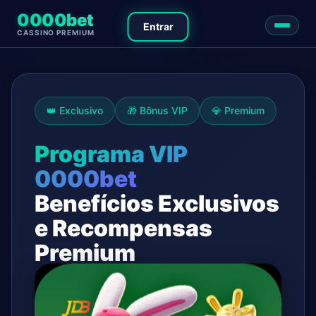
0000bet
Entrar
CASSINO PREMIUM
👑 Exclusivo
🎁 Bônus VIP
💎 Premium
Programa VIP
0000bet
Benefícios Exclusivos
e Recompensas
Premium