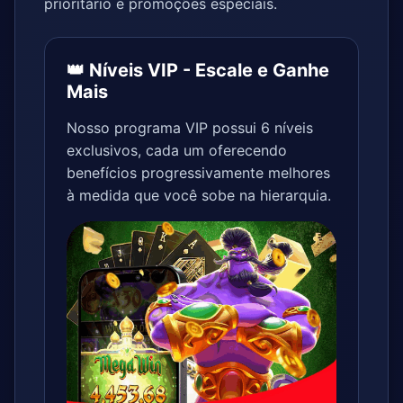
prioritário e promoções especiais.
👑 Níveis VIP - Escale e Ganhe
Mais
Nosso programa VIP possui 6 níveis
exclusivos, cada um oferecendo
benefícios progressivamente melhores
à medida que você sobe na hierarquia.