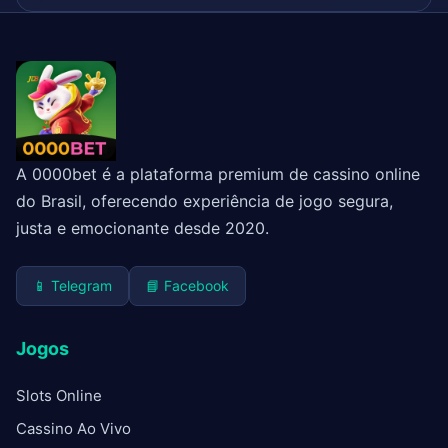
A 0000bet é a plataforma premium de cassino online
do Brasil, oferecendo experiência de jogo segura,
justa e emocionante desde 2020.
📱 Telegram
📘 Facebook
Jogos
Slots Online
Cassino Ao Vivo