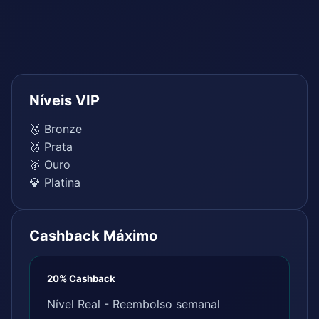
Níveis VIP
🥉 Bronze
🥈 Prata
🥇 Ouro
💎 Platina
Cashback Máximo
20% Cashback
Nível Real - Reembolso semanal