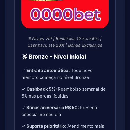
6 Níveis VIP | Benefícios Crescentes |
Cashback até 20% | Bônus Exclusivos
🥉 Bronze - Nível Inicial
✓
Entrada automática:
Todo novo
membro começa no nível Bronze
✓
Cashback 5%:
Reembolso semanal de
5% nas perdas líquidas
✓
Bônus aniversário R$ 50:
Presente
especial no seu dia
✓
Suporte prioritário:
Atendimento mais