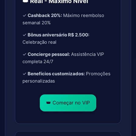
👑 Real - Máximo Nível
✓
Cashback 20%:
Máximo reembolso
semanal 20%
✓
Bônus aniversário R$ 2.500:
Celebração real
✓
Concierge pessoal:
Assistência VIP
completa 24/7
✓
Benefícios customizados:
Promoções
personalizadas
👑 Começar no VIP