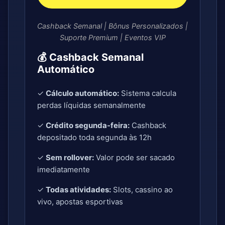
Cashback Semanal | Bônus Personalizados |
Suporte Premium | Eventos VIP
💰 Cashback Semanal
Automático
✓
Cálculo automático:
Sistema calcula
perdas líquidas semanalmente
✓
Crédito segunda-feira:
Cashback
depositado toda segunda às 12h
✓
Sem rollover:
Valor pode ser sacado
imediatamente
✓
Todas atividades:
Slots, cassino ao
vivo, apostas esportivas