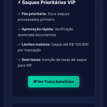
⚡ Saques Prioritários VIP
✓
Fila prioritária:
Seus saques
processados primeiro
✓
Aprovação rápida:
Verificação
acelerada documentos
✓
Limites maiores:
Saque até R$ 100.000
por transação
✓
Sem taxas:
Isenção de taxas de saque
para VIP
🎁 Ver Todos Benefícios